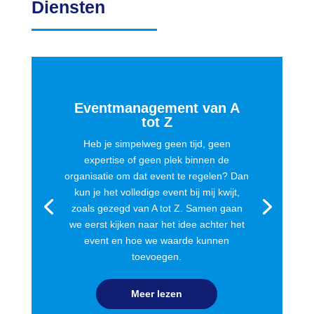
Diensten
Eventmanagement van A
tot Z
Heb je simpelweg geen tijd, geen
expertise of geen plek binnen de
organisatie om dat event te regelen? Dan
kun je het volledige event bij mij kwijt,
zoals gezegd van A tot Z. Samen gaan
we eerst kijken naar het idee achter het
event en hoe we waarde kunnen
toevoegen.
Meer lezen